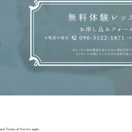
and
Terms of Service
apply.