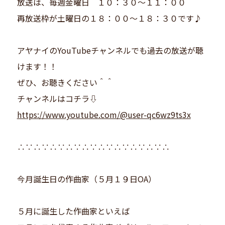
放送は、毎週金曜日 １０：３０〜１１：００
再放送枠が土曜日の１８：００〜１８：３０です♪
アヤナイのYouTubeチャンネルでも過去の放送が聴
けます！！
ぜひ、お聴きください＾＾
チャンネルはコチラ⇩
https://www.youtube.com/@user-qc6wz9ts3x
∴∵∴∵∴∵∴∵∴∵∴∵∴∵∴∵∴∵∴
今月誕生日の作曲家（５月１９日OA）
５月に誕生した作曲家といえば